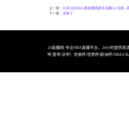
上一条：
05月16日NBA季后赛西部半决赛G6 马刺 -
下一条：
没有了
24直播网-专业NBA直播平台，24小时提供
甲/意甲/法甲）世俱杯/世界杯/欧洲杯/NB