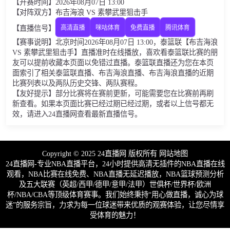
【开赛时间】2026年08月07日 13:00
【对阵双方】布吉海浪 VS 素攀武里狙击手
【直播信号】
高清直播
咪咕体育
免费直播
腾讯体育
【赛事说明】北京时间2026年08月07日 13:00，泰篮联【布吉海浪
VS 素攀武里狙击手】直播准时在线播放，喜欢看泰篮联比赛的朋
友可以提前收藏本页面以免错过直播。泰篮联直播还为您在本页
面索引了相关泰篮联直播、布吉海浪直播、布吉海浪直播的近期
比赛列表以及两队历史交锋、两队赛程。
【友好提示】部分比赛将在赛前更新，可能需要您在比赛前再刷
新查看。如果本页面比赛已经过期已经过期，或者以上信号都无
效，请进入24直播网查看最新直播信号。
Copyright © 2025 24直播网 版权所有
网站地图
24直播网-专业NBA直播平台，24小时提供高清无插件的NBA直播在线
观看，NBA比赛在线免费、NBA直播无延迟播放，NBA篮球预测分析
及五大联赛（英超/西甲/德甲/意甲/法甲）世俱杯/世界杯/欧洲
杯/NBA/CBA等顶级体育赛事。我们始终秉持“用心做直播，诚心为球
迷”的服务宗旨，力求为每一位球迷带来优质的观赛体验，让您尽情享
受体育的魅力！