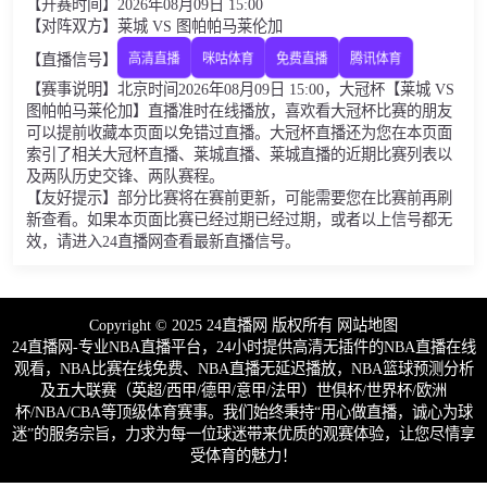
【开赛时间】2026年08月09日 15:00
【对阵双方】莱城 VS 图帕帕马莱伦加
【直播信号】
高清直播
咪咕体育
免费直播
腾讯体育
【赛事说明】北京时间2026年08月09日 15:00，大冠杯【莱城 VS
图帕帕马莱伦加】直播准时在线播放，喜欢看大冠杯比赛的朋友
可以提前收藏本页面以免错过直播。大冠杯直播还为您在本页面
索引了相关大冠杯直播、莱城直播、莱城直播的近期比赛列表以
及两队历史交锋、两队赛程。
【友好提示】部分比赛将在赛前更新，可能需要您在比赛前再刷
新查看。如果本页面比赛已经过期已经过期，或者以上信号都无
效，请进入24直播网查看最新直播信号。
Copyright © 2025 24直播网 版权所有
网站地图
24直播网-专业NBA直播平台，24小时提供高清无插件的NBA直播在线
观看，NBA比赛在线免费、NBA直播无延迟播放，NBA篮球预测分析
及五大联赛（英超/西甲/德甲/意甲/法甲）世俱杯/世界杯/欧洲
杯/NBA/CBA等顶级体育赛事。我们始终秉持“用心做直播，诚心为球
迷”的服务宗旨，力求为每一位球迷带来优质的观赛体验，让您尽情享
受体育的魅力！