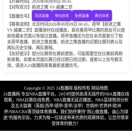
【开赛时间】2026年08月09日 00:45
【对阵双方】前进之鹰 VS 威廉二世
【直播信号】
高清直播
咪咕体育
免费直播
腾讯体育
【赛事说明】北京时间2026年08月09日 00:45，荷甲【前进之鹰
VS 威廉二世】直播准时在线播放，喜欢看荷甲比赛的朋友可以提
前收藏本页面以免错过直播。荷甲直播还为您在本页面索引了相
关荷甲直播、前进之鹰直播、前进之鹰直播的近期比赛列表以及
两队历史交锋、两队赛程。
【友好提示】部分比赛将在赛前更新，可能需要您在比赛前再刷
新查看。如果本页面比赛已经过期已经过期，或者以上信号都无
效，请进入24直播网查看最新直播信号。
Copyright © 2025 24直播网 版权所有
网站地图
24直播网-专业NBA直播平台，24小时提供高清无插件的NBA直播在线
观看，NBA比赛在线免费、NBA直播无延迟播放，NBA篮球预测分析
及五大联赛（英超/西甲/德甲/意甲/法甲）世俱杯/世界杯/欧洲
杯/NBA/CBA等顶级体育赛事。我们始终秉持“用心做直播，诚心为球
迷”的服务宗旨，力求为每一位球迷带来优质的观赛体验，让您尽情享
受体育的魅力！