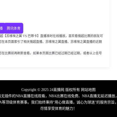
播
腾讯体育
30，俄超【苏维埃之翼 VS 巴蒂卡】直播准时在线播放，喜欢看俄超比赛的朋友可
您在本页面索引了相关俄超直播、苏维埃之翼直播、苏维埃之翼直播的近期
您在比赛前再刷新查看。如果本页面比赛已经过期已经过期，或者以上信号
Copyright © 2025 24直播网 版权所有
网站地图
高清无插件的NBA直播在线观看，NBA比赛在线免费、NBA直播无延迟播放
A/CBA等顶级体育赛事。我们始终秉持“用心做直播，诚心为球迷”的服务
尽情享受体育的魅力！