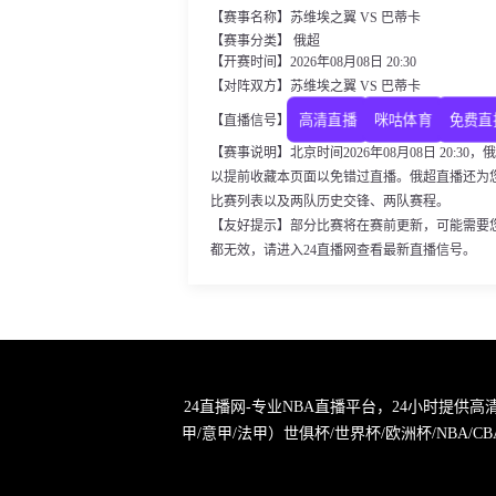
【赛事名称】苏维埃之翼 VS 巴蒂卡
【赛事分类】 俄超
【开赛时间】2026年08月08日 20:30
【对阵双方】苏维埃之翼 VS 巴蒂卡
高清直播
咪咕体育
免费直
【直播信号】
【赛事说明】北京时间2026年08月08日 20:
以提前收藏本页面以免错过直播。俄超直播还为
比赛列表以及两队历史交锋、两队赛程。
【友好提示】部分比赛将在赛前更新，可能需要
都无效，请进入24直播网查看最新直播信号。
24直播网-专业NBA直播平台，24小时提供
甲/意甲/法甲）世俱杯/世界杯/欧洲杯/NB