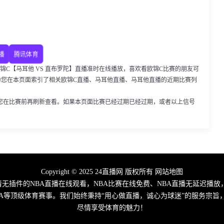
播
腾讯体育
30，欧锦C【马耳他 VS 直布罗陀】直播准时在线播放，喜欢看欧锦C比赛的朋友可
为您在本页面索引了相关欧锦C直播、马耳他直播、马耳他直播的近期比赛列
您在比赛前再刷新查看。如果本页面比赛已经过期已经过期，或者以上信号
Copyright © 2025 24直播网 版权所有
网站地图
高清无插件的NBA直播在线观看，NBA比赛在线免费、NBA直播无延迟播放
A/CBA等顶级体育赛事。我们始终秉持“用心做直播，诚心为球迷”的服务
尽情享受体育的魅力！