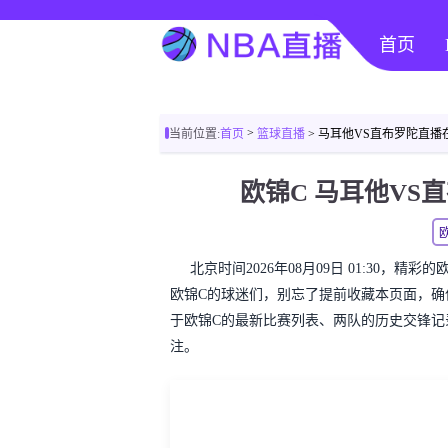
首页
>
当前位置:
首页
篮球直播
> 马耳他VS直布罗陀直播
欧锦C 马耳他V
北京时间2026年08月09日 01:30，
欧锦C的球迷们，别忘了提前收藏本页面，确
于欧锦C的最新比赛列表、两队的历史交锋记
注。