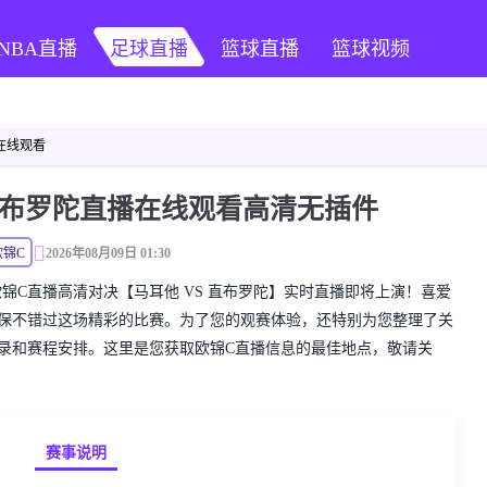
NBA直播
足球直播
篮球直播
篮球视频
在线观看
S直布罗陀直播在线观看高清无插件
欧锦C
2026年08月09日 01:30
精彩的欧锦C直播高清对决【马耳他 VS 直布罗陀】实时直播即将上演！喜爱
保不错过这场精彩的比赛。为了您的观赛体验，还特别为您整理了关
录和赛程安排。这里是您获取欧锦C直播信息的最佳地点，敬请关
赛事说明