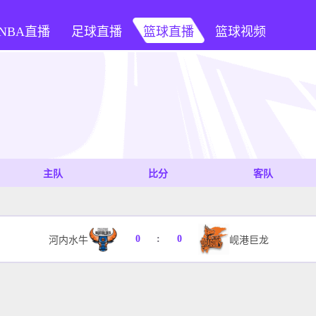
NBA直播
足球直播
篮球直播
篮球视频
主队
比分
客队
0
:
0
河内水牛
岘港巨龙